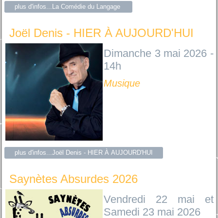
plus d'infos...La Comédie du Langage
Joël Denis - HIER À AUJOURD'HUI
Dimanche 3 mai 2026 -
14h
Musique
plus d'infos...Joël Denis - HIER À AUJOURD'HUI
Saynètes Absurdes 2026
Vendredi 22 mai et
Samedi 23 mai 2026